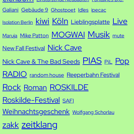
Galiani
Gebäude 9
Ghostpoet
Idles
ipecac
kiwi
Köln
Live
Lieblingsplatte
Isolation Berlin
Musik
MOGWAI
Mike Patton
Maruja
mute
Nick Cave
New Fall Festival
PIAS
Pop
Nick Cave & The Bad Seeds
PiL
RADIO
Reeperbahn Festival
random house
Rock
ROSKILDE
Roman
Roskilde-Festival
SAFI
Weihnachtsgeschenk
Wolfgang Schorlau
zeitklang
zakk