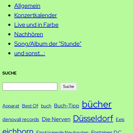
Allgemein
Konzertkalender
Live und in Farbe
Nachhören
Song/Album der "Stunde"
und sonst…:
SUCHE
S
Suche
u
bücher
Buch-Tipp
c
Apparat
Best Of
buch
h
Düsseldorf
Die Nerven
denovali records
Eels
e
eichborn
Fontaines D.C.
Einstürzende Neubauten