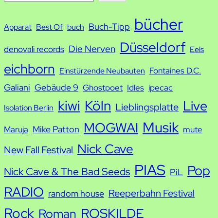
u
bücher
Buch-Tipp
c
Apparat
Best Of
buch
h
Düsseldorf
Die Nerven
denovali records
Eels
e
eichborn
Fontaines D.C.
Einstürzende Neubauten
Galiani
Gebäude 9
Ghostpoet
Idles
ipecac
kiwi
Köln
Live
Lieblingsplatte
Isolation Berlin
Musik
MOGWAI
Mike Patton
Maruja
mute
Nick Cave
New Fall Festival
PIAS
Pop
Nick Cave & The Bad Seeds
PiL
RADIO
Reeperbahn Festival
random house
Rock
ROSKILDE
Roman