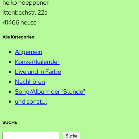
heiko hoeppener
ittenbachstr. 22a
41466 neuss
Alle Kategorien
Allgemein
Konzertkalender
Live und in Farbe
Nachhören
Song/Album der "Stunde"
und sonst…:
SUCHE
S
Suche