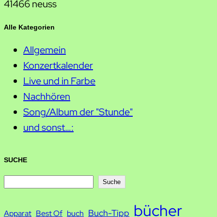
41466 neuss
Alle Kategorien
Allgemein
Konzertkalender
Live und in Farbe
Nachhören
Song/Album der "Stunde"
und sonst…:
SUCHE
S
Suche
u
bücher
Buch-Tipp
c
Apparat
Best Of
buch