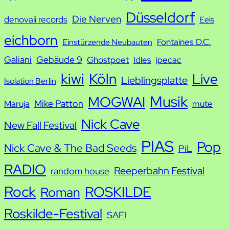
h
Düsseldorf
Die Nerven
denovali records
Eels
e
eichborn
Fontaines D.C.
Einstürzende Neubauten
Galiani
Gebäude 9
Ghostpoet
Idles
ipecac
kiwi
Köln
Live
Lieblingsplatte
Isolation Berlin
Musik
MOGWAI
Mike Patton
Maruja
mute
Nick Cave
New Fall Festival
PIAS
Pop
Nick Cave & The Bad Seeds
PiL
RADIO
Reeperbahn Festival
random house
Rock
ROSKILDE
Roman
Roskilde-Festival
SAFI