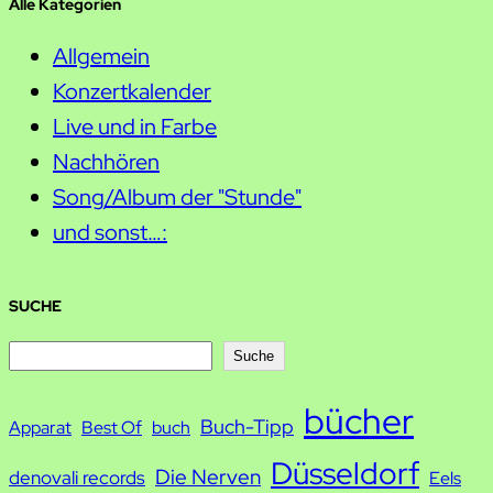
Alle Kategorien
Allgemein
Konzertkalender
Live und in Farbe
Nachhören
Song/Album der "Stunde"
und sonst…:
SUCHE
S
Suche
u
bücher
Buch-Tipp
c
Apparat
Best Of
buch
h
Düsseldorf
Die Nerven
denovali records
Eels