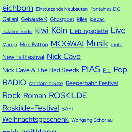
e
eichborn
Fontaines D.C.
Einstürzende Neubauten
Galiani
Gebäude 9
Ghostpoet
Idles
ipecac
kiwi
Köln
Live
Lieblingsplatte
Isolation Berlin
Musik
MOGWAI
Mike Patton
Maruja
mute
Nick Cave
New Fall Festival
PIAS
Pop
Nick Cave & The Bad Seeds
PiL
RADIO
Reeperbahn Festival
random house
Rock
ROSKILDE
Roman
Roskilde-Festival
SAFI
Weihnachtsgeschenk
Wolfgang Schorlau
zeitklang