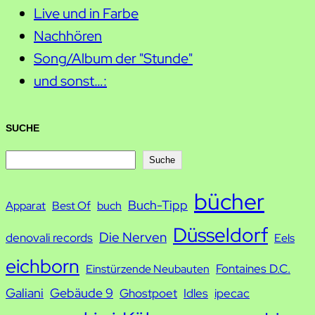
Live und in Farbe
Nachhören
Song/Album der "Stunde"
und sonst…:
SUCHE
S
Suche
u
bücher
Buch-Tipp
c
Apparat
Best Of
buch
h
Düsseldorf
Die Nerven
denovali records
Eels
e
eichborn
Fontaines D.C.
Einstürzende Neubauten
Galiani
Gebäude 9
Ghostpoet
Idles
ipecac