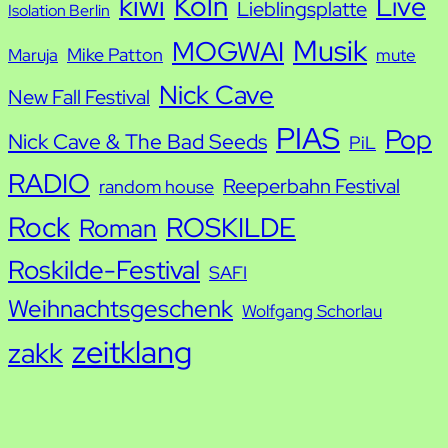
kiwi
Köln
Live
Lieblingsplatte
Isolation Berlin
Musik
MOGWAI
Mike Patton
Maruja
mute
Nick Cave
New Fall Festival
PIAS
Pop
Nick Cave & The Bad Seeds
PiL
RADIO
Reeperbahn Festival
random house
Rock
ROSKILDE
Roman
Roskilde-Festival
SAFI
Weihnachtsgeschenk
Wolfgang Schorlau
zeitklang
zakk