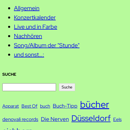
Allgemein
Konzertkalender
Live und in Farbe
Nachhören
Song/Album der "Stunde"
und sonst…:
SUCHE
S
Suche
u
bücher
Buch-Tipp
c
Apparat
Best Of
buch
h
Düsseldorf
Die Nerven
denovali records
Eels
e