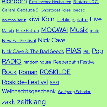
eichborn
Fontaines D.C.
Einstürzende Neubauten
Galiani
Gebäude 9
Ghostpoet
Idles
ipecac
kiwi
Köln
Live
Lieblingsplatte
Isolation Berlin
Musik
MOGWAI
Mike Patton
Maruja
mute
Nick Cave
New Fall Festival
PIAS
Pop
Nick Cave & The Bad Seeds
PiL
RADIO
Reeperbahn Festival
random house
Rock
ROSKILDE
Roman
Roskilde-Festival
SAFI
Weihnachtsgeschenk
Wolfgang Schorlau
zeitklang
zakk