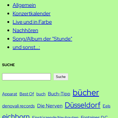
Allgemein
Konzertkalender
Live und in Farbe
Nachhören
Song/Album der "Stunde"
und sonst…:
SUCHE
S
Suche
u
bücher
Buch-Tipp
c
Apparat
Best Of
buch
h
Düsseldorf
Die Nerven
denovali records
Eels
e
eichborn
Fontaines D.C.
Einstürzende Neubauten