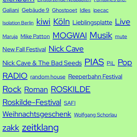
Galiani
Gebäude 9
Ghostpoet
Idles
ipecac
kiwi
Köln
Live
Lieblingsplatte
Isolation Berlin
Musik
MOGWAI
Mike Patton
Maruja
mute
Nick Cave
New Fall Festival
PIAS
Pop
Nick Cave & The Bad Seeds
PiL
RADIO
Reeperbahn Festival
random house
Rock
ROSKILDE
Roman
Roskilde-Festival
SAFI
Weihnachtsgeschenk
Wolfgang Schorlau
zeitklang
zakk