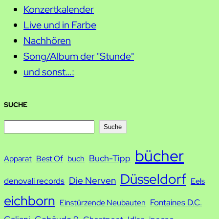
Konzertkalender
Live und in Farbe
Nachhören
Song/Album der "Stunde"
und sonst…:
SUCHE
S
Suche
u
bücher
Buch-Tipp
c
Apparat
Best Of
buch
h
Düsseldorf
Die Nerven
denovali records
Eels
e
eichborn
Fontaines D.C.
Einstürzende Neubauten