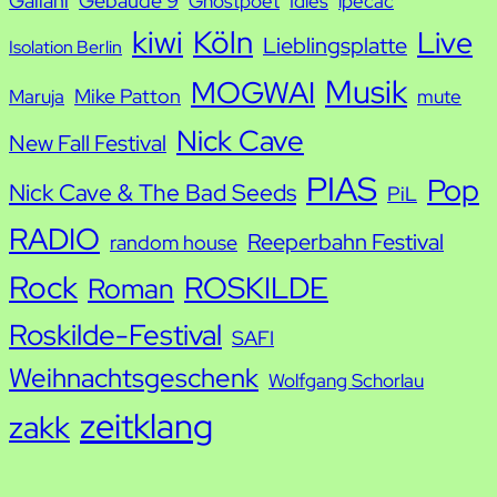
Galiani
Gebäude 9
Ghostpoet
Idles
ipecac
kiwi
Köln
Live
Lieblingsplatte
Isolation Berlin
Musik
MOGWAI
Mike Patton
Maruja
mute
Nick Cave
New Fall Festival
PIAS
Pop
Nick Cave & The Bad Seeds
PiL
RADIO
Reeperbahn Festival
random house
Rock
ROSKILDE
Roman
Roskilde-Festival
SAFI
Weihnachtsgeschenk
Wolfgang Schorlau
zeitklang
zakk