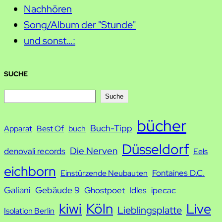
Nachhören
Song/Album der "Stunde"
und sonst…:
SUCHE
S
Suche
u
bücher
Buch-Tipp
c
Apparat
Best Of
buch
h
Düsseldorf
Die Nerven
denovali records
Eels
e
eichborn
Fontaines D.C.
Einstürzende Neubauten
Galiani
Gebäude 9
Ghostpoet
Idles
ipecac
kiwi
Köln
Live
Lieblingsplatte
Isolation Berlin