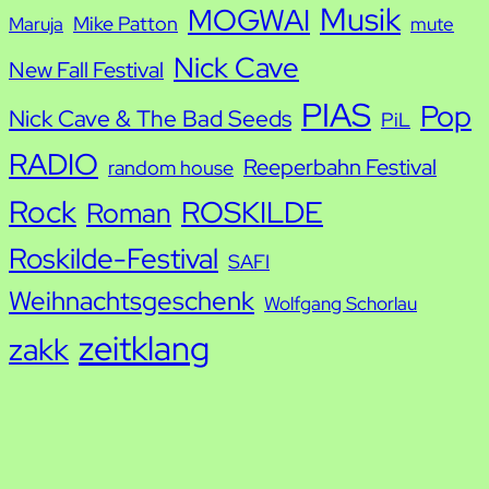
Musik
MOGWAI
Mike Patton
Maruja
mute
Nick Cave
New Fall Festival
PIAS
Pop
Nick Cave & The Bad Seeds
PiL
RADIO
Reeperbahn Festival
random house
Rock
ROSKILDE
Roman
Roskilde-Festival
SAFI
Weihnachtsgeschenk
Wolfgang Schorlau
zeitklang
zakk