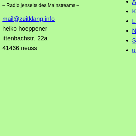
A
– Radio jenseits des Mainstreams –
K
mail@zeitklang.info
L
heiko hoeppener
N
ittenbachstr. 22a
S
41466 neuss
u