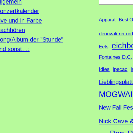
S
llgemein
u
onzertkalender
c
ive und in Farbe
Apparat
Best O
h
achhören
denovali recor
e
ong/Album der "Stunde"
eichb
Eels
nd sonst…:
Fontaines D.C.
Idles
ipecac
I
Lieblingsplat
MOGWAI
New Fall Fes
Nick Cave 