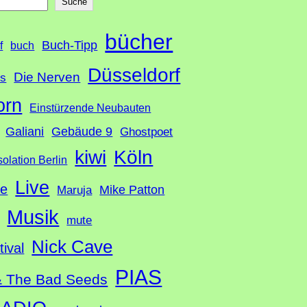
Suche
bücher
Buch-Tipp
f
buch
Düsseldorf
Die Nerven
ds
orn
Einstürzende Neubauten
Galiani
Gebäude 9
Ghostpoet
Köln
kiwi
solation Berlin
Live
te
Mike Patton
Maruja
Musik
mute
Nick Cave
tival
PIAS
& The Bad Seeds