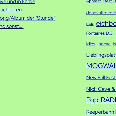
c
ive und in Farbe
Apparat
Best O
h
achhören
denovali recor
e
ong/Album der "Stunde"
eichb
Eels
nd sonst…:
Fontaines D.C.
Idles
ipecac
I
Lieblingsplat
MOGWAI
New Fall Fest
Nick Cave &
Pop
RAD
Reeperbahn F