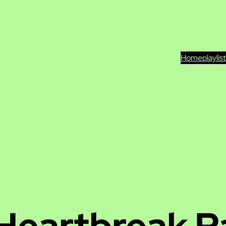
Home
playlis
Heartbreak P