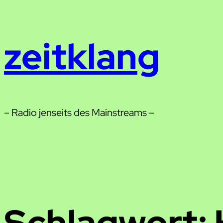
Zum
Inhalt
zeitklang
springen
– Radio jenseits des Mainstreams –
Schlagwort: