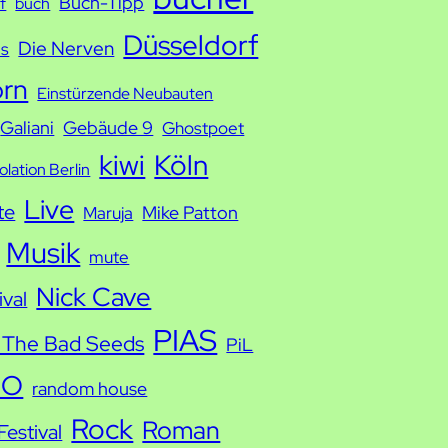
Buch-Tipp
f
buch
Düsseldorf
Die Nerven
ds
orn
Einstürzende Neubauten
Galiani
Gebäude 9
Ghostpoet
kiwi
Köln
solation Berlin
Live
te
Mike Patton
Maruja
Musik
mute
Nick Cave
ival
PIAS
 The Bad Seeds
PiL
IO
random house
Rock
Roman
estival