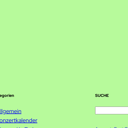
tegorien
SUCHE
S
llgemein
u
onzertkalender