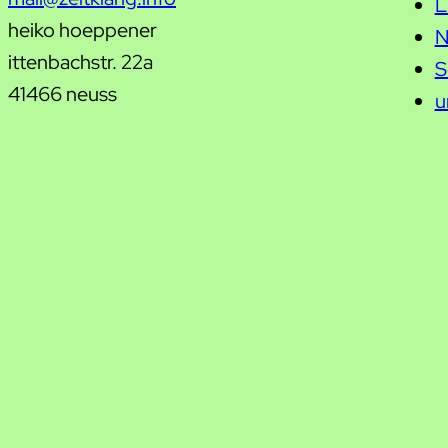
L
heiko hoeppener
N
ittenbachstr. 22a
S
41466 neuss
u