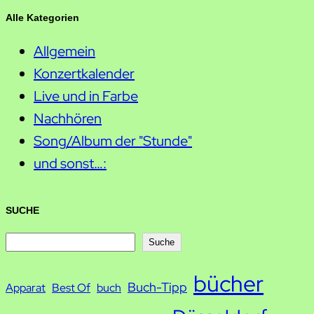
Alle Kategorien
Allgemein
Konzertkalender
Live und in Farbe
Nachhören
Song/Album der "Stunde"
und sonst…:
SUCHE
S
Suche
u
bücher
Buch-Tipp
c
Apparat
Best Of
buch
h