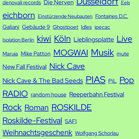
Düsseldorf
Die Nerven
denovali records
Eels
e
eichborn
Fontaines D.C.
Einstürzende Neubauten
Galiani
Gebäude 9
Ghostpoet
Idles
ipecac
kiwi
Köln
Live
Lieblingsplatte
Isolation Berlin
Musik
MOGWAI
Mike Patton
Maruja
mute
Nick Cave
New Fall Festival
PIAS
Pop
Nick Cave & The Bad Seeds
PiL
RADIO
Reeperbahn Festival
random house
Rock
ROSKILDE
Roman
Roskilde-Festival
SAFI
Weihnachtsgeschenk
Wolfgang Schorlau