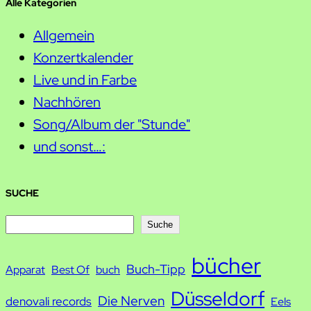
Alle Kategorien
Allgemein
Konzertkalender
Live und in Farbe
Nachhören
Song/Album der "Stunde"
und sonst…:
SUCHE
S
Suche
u
bücher
Buch-Tipp
c
Apparat
Best Of
buch
h
Düsseldorf
Die Nerven
denovali records
Eels