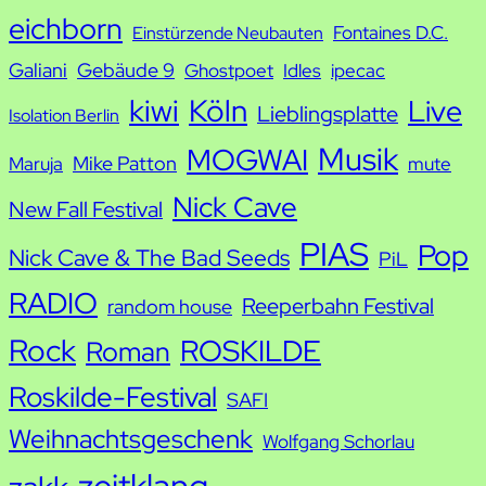
e
eichborn
Fontaines D.C.
Einstürzende Neubauten
Galiani
Gebäude 9
Ghostpoet
Idles
ipecac
kiwi
Köln
Live
Lieblingsplatte
Isolation Berlin
Musik
MOGWAI
Mike Patton
Maruja
mute
Nick Cave
New Fall Festival
PIAS
Pop
Nick Cave & The Bad Seeds
PiL
RADIO
Reeperbahn Festival
random house
Rock
ROSKILDE
Roman
Roskilde-Festival
SAFI
Weihnachtsgeschenk
Wolfgang Schorlau
zeitklang