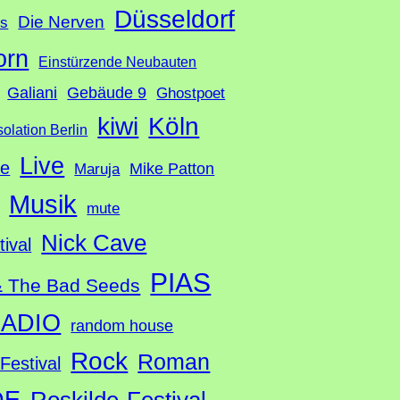
Düsseldorf
Die Nerven
ds
orn
Einstürzende Neubauten
Galiani
Gebäude 9
Ghostpoet
Köln
kiwi
solation Berlin
Live
te
Mike Patton
Maruja
Musik
mute
Nick Cave
tival
PIAS
& The Bad Seeds
ADIO
random house
Rock
Roman
Festival