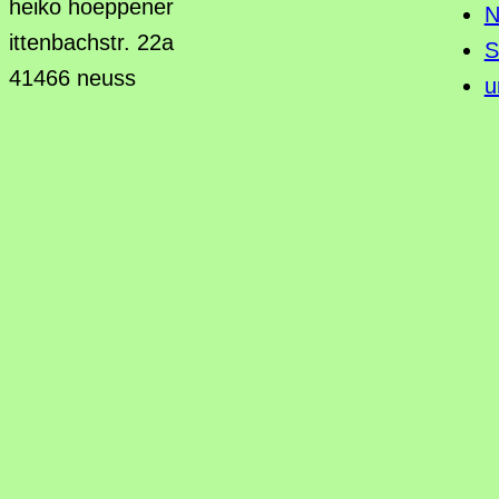
heiko hoeppener
N
ittenbachstr. 22a
S
41466 neuss
u