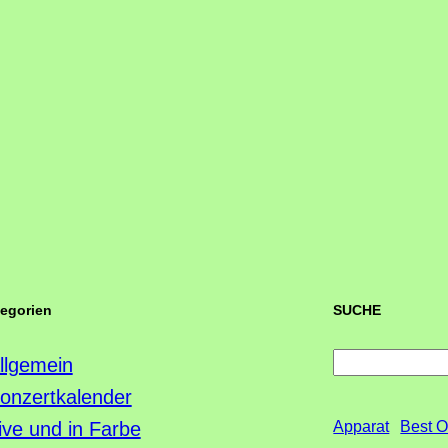
tegorien
SUCHE
S
llgemein
u
onzertkalender
c
ive und in Farbe
Apparat
Best O