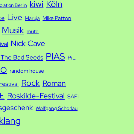
kiwi
Köln
solation Berlin
Live
te
Mike Patton
Maruja
Musik
mute
Nick Cave
ival
PIAS
 The Bad Seeds
PiL
IO
random house
Rock
Roman
estival
E
Roskilde-Festival
SAFI
sgeschenk
Wolfgang Schorlau
tklang