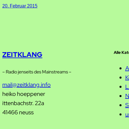
20. Februar 2015
Alle Ka
ZEITKLANG
A
– Radio jenseits des Mainstreams –
K
mail@zeitklang.info
L
heiko hoeppener
N
ittenbachstr. 22a
S
41466 neuss
u