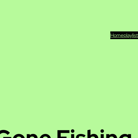
Home
playlis
Gone Fishing