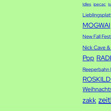
Idles
ipecac
I
Lieblingsplat
MOGWAI
New Fall Fest
Nick Cave &
Pop
RAD
Reeperbahn F
ROSKILD
Weihnacht
zei
zakk