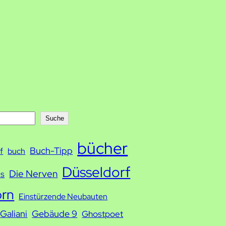
Suche
bücher
Buch-Tipp
f
buch
Düsseldorf
Die Nerven
ds
orn
Einstürzende Neubauten
Galiani
Gebäude 9
Ghostpoet