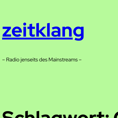
Zum
Inhalt
zeitklang
springen
– Radio jenseits des Mainstreams –
Schlagwort: