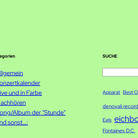
tegorien
SUCHE
S
llgemein
u
onzertkalender
c
ive und in Farbe
Apparat
Best O
h
achhören
denovali recor
e
ong/Album der "Stunde"
eichb
Eels
nd sonst…:
Fontaines D.C.