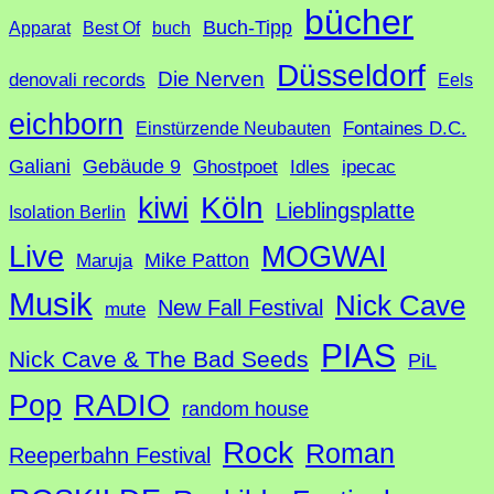
bücher
Buch-Tipp
c
Apparat
Best Of
buch
h
Düsseldorf
Die Nerven
denovali records
Eels
e
eichborn
Fontaines D.C.
Einstürzende Neubauten
Galiani
Gebäude 9
Ghostpoet
Idles
ipecac
Köln
kiwi
Lieblingsplatte
Isolation Berlin
Live
MOGWAI
Mike Patton
Maruja
Musik
Nick Cave
New Fall Festival
mute
PIAS
Nick Cave & The Bad Seeds
PiL
Pop
RADIO
random house
Rock
Roman
Reeperbahn Festival