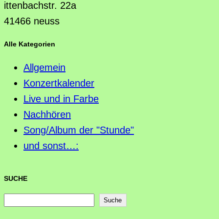
ittenbachstr. 22a
41466 neuss
Alle Kategorien
Allgemein
Konzertkalender
Live und in Farbe
Nachhören
Song/Album der "Stunde"
und sonst…:
SUCHE
S
Suche
u