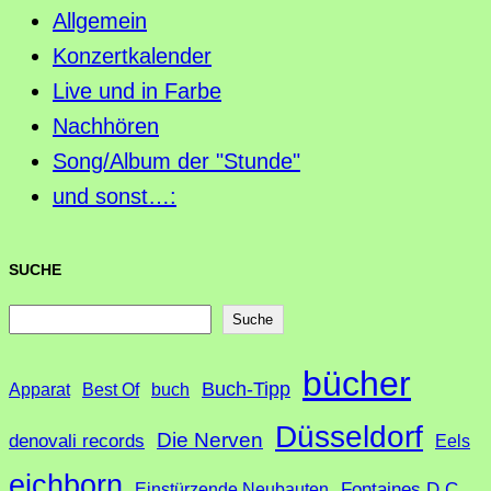
Allgemein
Konzertkalender
Live und in Farbe
Nachhören
Song/Album der "Stunde"
und sonst…:
SUCHE
S
Suche
u
bücher
Buch-Tipp
c
Apparat
Best Of
buch
h
Düsseldorf
Die Nerven
denovali records
Eels
e
eichborn
Fontaines D.C.
Einstürzende Neubauten