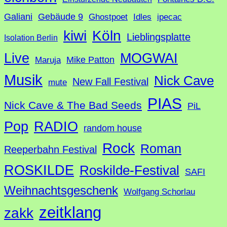
Galiani
Gebäude 9
Ghostpoet
Idles
ipecac
Köln
kiwi
Lieblingsplatte
Isolation Berlin
Live
MOGWAI
Mike Patton
Maruja
Musik
Nick Cave
New Fall Festival
mute
PIAS
Nick Cave & The Bad Seeds
PiL
Pop
RADIO
random house
Rock
Roman
Reeperbahn Festival
ROSKILDE
Roskilde-Festival
SAFI
Weihnachtsgeschenk
Wolfgang Schorlau
zeitklang
zakk