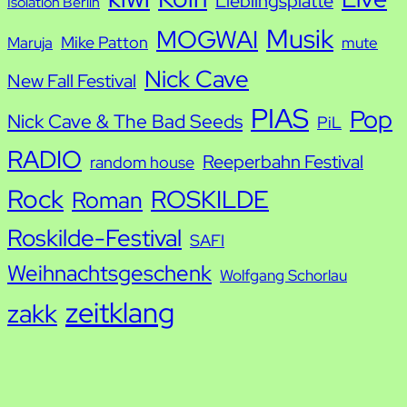
Lieblingsplatte
Isolation Berlin
Musik
MOGWAI
Mike Patton
Maruja
mute
Nick Cave
New Fall Festival
PIAS
Pop
Nick Cave & The Bad Seeds
PiL
RADIO
Reeperbahn Festival
random house
Rock
ROSKILDE
Roman
Roskilde-Festival
SAFI
Weihnachtsgeschenk
Wolfgang Schorlau
zeitklang
zakk