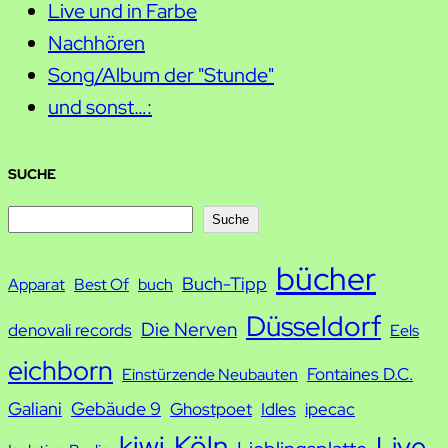
Live und in Farbe
Nachhören
Song/Album der "Stunde"
und sonst…:
SUCHE
S
Suche
u
bücher
Buch-Tipp
c
Apparat
Best Of
buch
h
Düsseldorf
Die Nerven
denovali records
Eels
e
eichborn
Fontaines D.C.
Einstürzende Neubauten
Galiani
Gebäude 9
Ghostpoet
Idles
ipecac
kiwi
Köln
Live