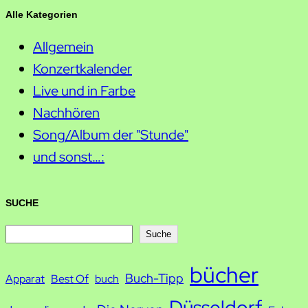
Alle Kategorien
Allgemein
Konzertkalender
Live und in Farbe
Nachhören
Song/Album der "Stunde"
und sonst…:
SUCHE
S
Suche
u
bücher
Buch-Tipp
c
Apparat
Best Of
buch
h
Düsseldorf