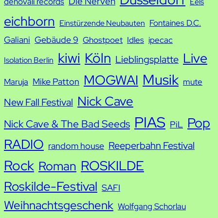
Die Nerven
denovali records
Eels
e
eichborn
Fontaines D.C.
Einstürzende Neubauten
Galiani
Gebäude 9
Ghostpoet
Idles
ipecac
kiwi
Köln
Live
Lieblingsplatte
Isolation Berlin
Musik
MOGWAI
Mike Patton
Maruja
mute
Nick Cave
New Fall Festival
PIAS
Pop
Nick Cave & The Bad Seeds
PiL
RADIO
Reeperbahn Festival
random house
Rock
ROSKILDE
Roman
Roskilde-Festival
SAFI
Weihnachtsgeschenk
Wolfgang Schorlau