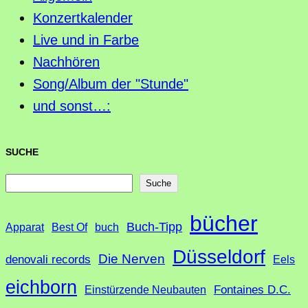
Konzertkalender
Live und in Farbe
Nachhören
Song/Album der "Stunde"
und sonst…:
SUCHE
S
Suche
u
bücher
Buch-Tipp
c
Apparat
Best Of
buch
h
Düsseldorf
Die Nerven
denovali records
Eels
e
eichborn
Fontaines D.C.
Einstürzende Neubauten