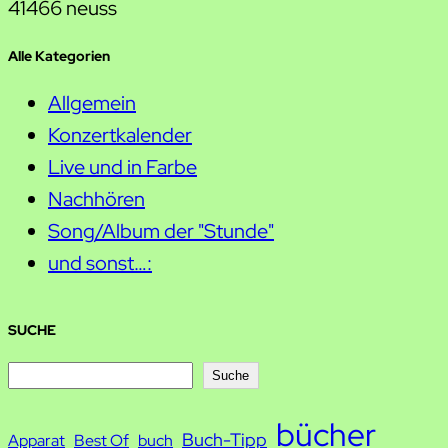
41466 neuss
Alle Kategorien
Allgemein
Konzertkalender
Live und in Farbe
Nachhören
Song/Album der "Stunde"
und sonst…:
SUCHE
S
Suche
u
bücher
Buch-Tipp
c
Apparat
Best Of
buch