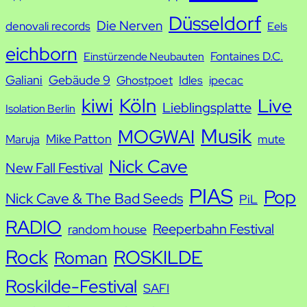
h
Düsseldorf
Die Nerven
denovali records
Eels
e
eichborn
Fontaines D.C.
Einstürzende Neubauten
Galiani
Gebäude 9
Ghostpoet
Idles
ipecac
kiwi
Köln
Live
Lieblingsplatte
Isolation Berlin
Musik
MOGWAI
Mike Patton
Maruja
mute
Nick Cave
New Fall Festival
PIAS
Pop
Nick Cave & The Bad Seeds
PiL
RADIO
Reeperbahn Festival
random house
Rock
ROSKILDE
Roman
Roskilde-Festival
SAFI