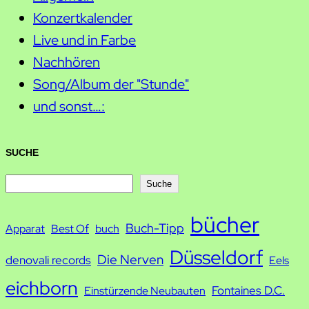
Konzertkalender
Live und in Farbe
Nachhören
Song/Album der "Stunde"
und sonst…:
SUCHE
S
Suche
u
bücher
Buch-Tipp
c
Apparat
Best Of
buch
h
Düsseldorf
Die Nerven
denovali records
Eels
e
eichborn
Fontaines D.C.
Einstürzende Neubauten