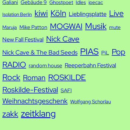
Galiani
Gebäude 9
Ghostpoet
Idles
ipecac
kiwi
Köln
Live
Lieblingsplatte
Isolation Berlin
Musik
MOGWAI
Mike Patton
Maruja
mute
Nick Cave
New Fall Festival
PIAS
Pop
Nick Cave & The Bad Seeds
PiL
RADIO
Reeperbahn Festival
random house
Rock
ROSKILDE
Roman
Roskilde-Festival
SAFI
Weihnachtsgeschenk
Wolfgang Schorlau
zeitklang
zakk