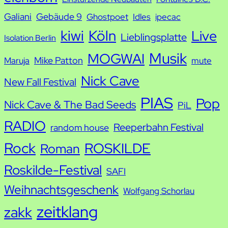
Galiani
Gebäude 9
Ghostpoet
Idles
ipecac
kiwi
Köln
Live
Lieblingsplatte
Isolation Berlin
Musik
MOGWAI
Mike Patton
Maruja
mute
Nick Cave
New Fall Festival
PIAS
Pop
Nick Cave & The Bad Seeds
PiL
RADIO
Reeperbahn Festival
random house
Rock
ROSKILDE
Roman
Roskilde-Festival
SAFI
Weihnachtsgeschenk
Wolfgang Schorlau
zeitklang
zakk