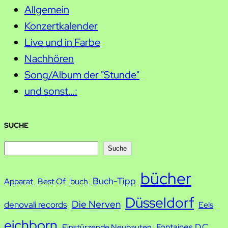
Allgemein
Konzertkalender
Live und in Farbe
Nachhören
Song/Album der "Stunde"
und sonst…:
SUCHE
S
Suche
u
bücher
Buch-Tipp
c
Apparat
Best Of
buch
h
Düsseldorf
Die Nerven
denovali records
Eels
e
eichborn
Fontaines D.C.
Einstürzende Neubauten