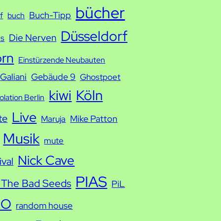
bücher
Buch-Tipp
f
buch
Düsseldorf
Die Nerven
ds
orn
Einstürzende Neubauten
Galiani
Gebäude 9
Ghostpoet
kiwi
Köln
solation Berlin
Live
te
Mike Patton
Maruja
Musik
mute
Nick Cave
ival
PIAS
 The Bad Seeds
PiL
IO
random house