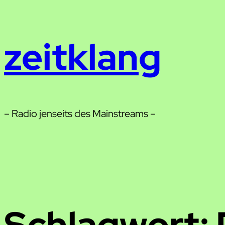
Zum
Inhalt
zeitklang
springen
– Radio jenseits des Mainstreams –
Schlagwort: