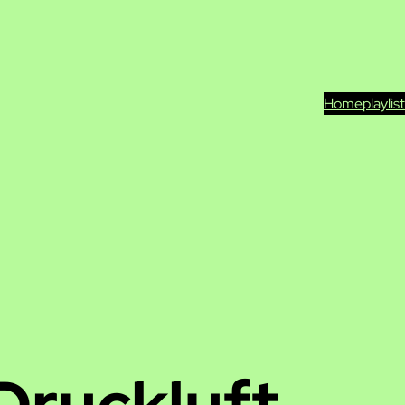
Home
playlis
Druckluft