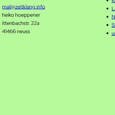
K
mail@zeitklang.info
L
heiko hoeppener
N
ittenbachstr. 22a
S
41466 neuss
u