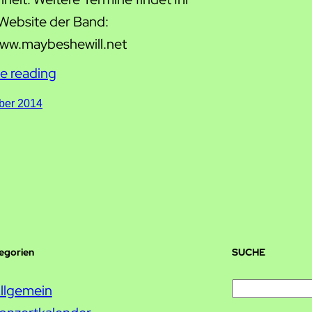
 Website der Band:
www.maybeshewill.net
e reading
ber 2014
tegorien
SUCHE
S
llgemein