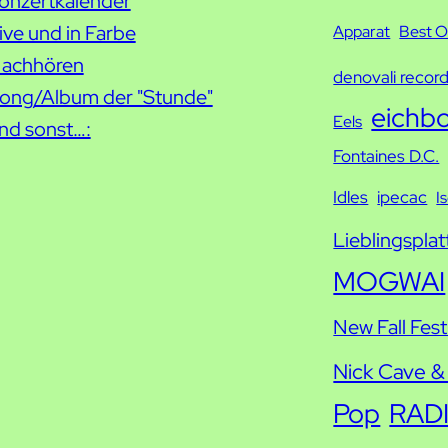
u
onzertkalender
c
ive und in Farbe
Apparat
Best O
h
achhören
denovali recor
e
ong/Album der "Stunde"
eichb
Eels
nd sonst…:
Fontaines D.C.
Idles
ipecac
I
Lieblingsplat
MOGWAI
New Fall Fest
Nick Cave &
Pop
RAD