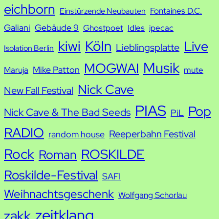
eichborn
Fontaines D.C.
Einstürzende Neubauten
Galiani
Gebäude 9
Ghostpoet
Idles
ipecac
kiwi
Köln
Live
Lieblingsplatte
Isolation Berlin
Musik
MOGWAI
Mike Patton
Maruja
mute
Nick Cave
New Fall Festival
PIAS
Pop
Nick Cave & The Bad Seeds
PiL
RADIO
Reeperbahn Festival
random house
Rock
ROSKILDE
Roman
Roskilde-Festival
SAFI
Weihnachtsgeschenk
Wolfgang Schorlau
zeitklang
zakk