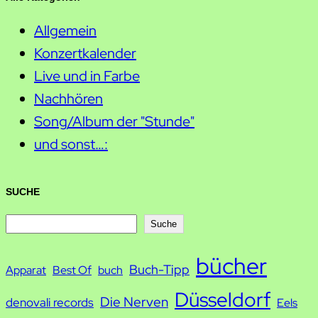
Allgemein
Konzertkalender
Live und in Farbe
Nachhören
Song/Album der "Stunde"
und sonst…:
SUCHE
S
Suche
u
bücher
Buch-Tipp
c
Apparat
Best Of
buch
h
Düsseldorf
Die Nerven
denovali records
Eels
e