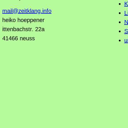
K
mail@zeitklang.info
L
heiko hoeppener
N
ittenbachstr. 22a
S
41466 neuss
u