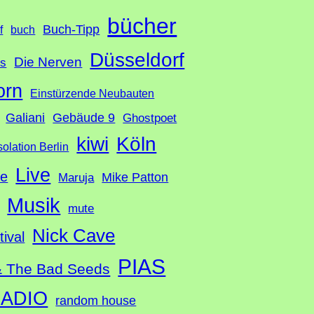
bücher
Buch-Tipp
f
buch
Düsseldorf
Die Nerven
ds
orn
Einstürzende Neubauten
Galiani
Gebäude 9
Ghostpoet
Köln
kiwi
solation Berlin
Live
te
Mike Patton
Maruja
Musik
mute
Nick Cave
tival
PIAS
& The Bad Seeds
ADIO
random house