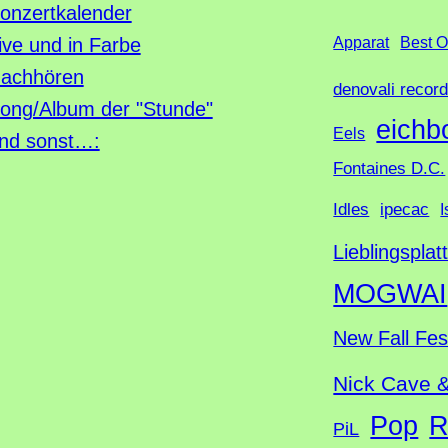
u
onzertkalender
c
ive und in Farbe
Apparat
Best O
h
achhören
denovali recor
e
ong/Album der "Stunde"
eichb
Eels
nd sonst…:
Fontaines D.C.
Idles
ipecac
I
Lieblingsplat
MOGWAI
New Fall Fes
Nick Cave 
Pop
R
PiL