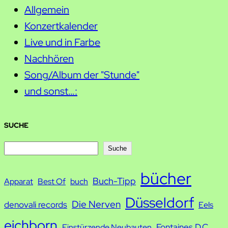
Allgemein
Konzertkalender
Live und in Farbe
Nachhören
Song/Album der "Stunde"
und sonst…:
SUCHE
S
Suche
u
bücher
Buch-Tipp
c
Apparat
Best Of
buch
h
Düsseldorf
Die Nerven
denovali records
Eels
e
eichborn
Fontaines D.C.
Einstürzende Neubauten