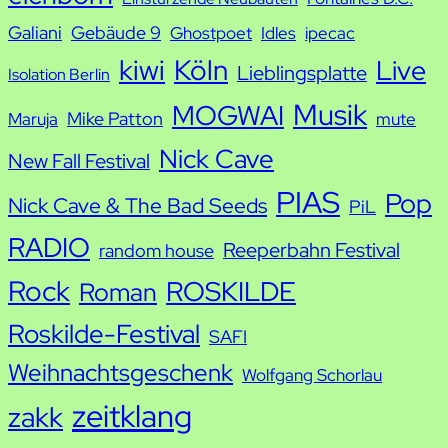
Galiani
Gebäude 9
Ghostpoet
Idles
ipecac
kiwi
Köln
Live
Lieblingsplatte
Isolation Berlin
Musik
MOGWAI
Mike Patton
Maruja
mute
Nick Cave
New Fall Festival
PIAS
Pop
Nick Cave & The Bad Seeds
PiL
RADIO
Reeperbahn Festival
random house
Rock
ROSKILDE
Roman
Roskilde-Festival
SAFI
Weihnachtsgeschenk
Wolfgang Schorlau
zeitklang
zakk