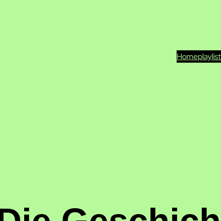
Home
playlis