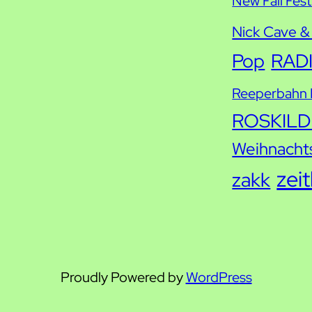
New Fall Fest
Nick Cave &
Pop
RAD
Reeperbahn F
ROSKILD
Weihnacht
zei
zakk
Proudly Powered by
WordPress