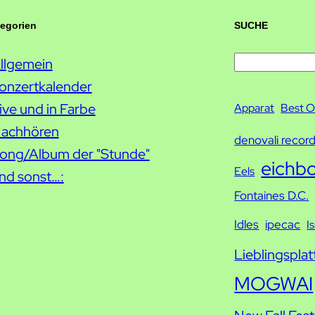
tegorien
SUCHE
llgemein
S
onzertkalender
u
ive und in Farbe
c
Apparat
Best O
achhören
h
denovali recor
ong/Album der "Stunde"
e
eichb
Eels
nd sonst…:
Fontaines D.C.
Idles
ipecac
I
Lieblingsplat
MOGWAI