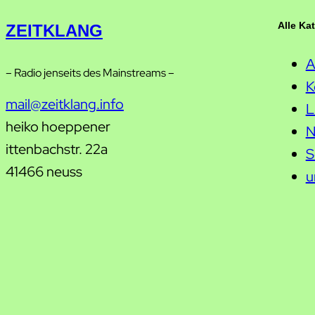
Alle Ka
ZEITKLANG
A
– Radio jenseits des Mainstreams –
K
mail@zeitklang.info
L
heiko hoeppener
N
ittenbachstr. 22a
S
41466 neuss
u