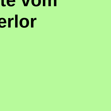
hte vom
erlor