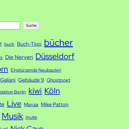
Suche
bücher
Buch-Tipp
f
buch
Düsseldorf
Die Nerven
ds
orn
Einstürzende Neubauten
Galiani
Gebäude 9
Ghostpoet
kiwi
Köln
solation Berlin
Live
te
Mike Patton
Maruja
Musik
mute
Nick Cave