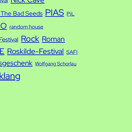
ival
PIAS
 The Bad Seeds
PiL
IO
random house
Rock
Roman
estival
E
Roskilde-Festival
SAFI
sgeschenk
Wolfgang Schorlau
tklang