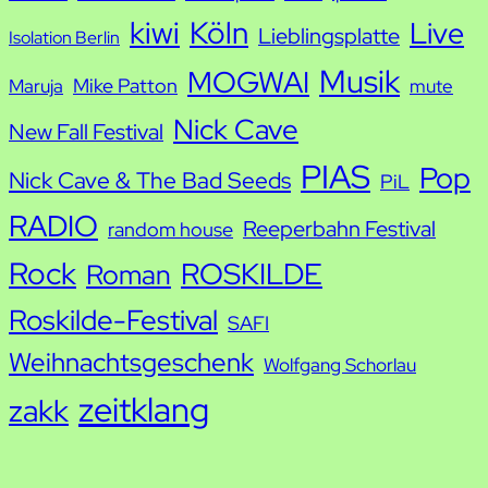
kiwi
Köln
Live
Lieblingsplatte
Isolation Berlin
Musik
MOGWAI
Mike Patton
Maruja
mute
Nick Cave
New Fall Festival
PIAS
Pop
Nick Cave & The Bad Seeds
PiL
RADIO
Reeperbahn Festival
random house
Rock
ROSKILDE
Roman
Roskilde-Festival
SAFI
Weihnachtsgeschenk
Wolfgang Schorlau
zeitklang
zakk