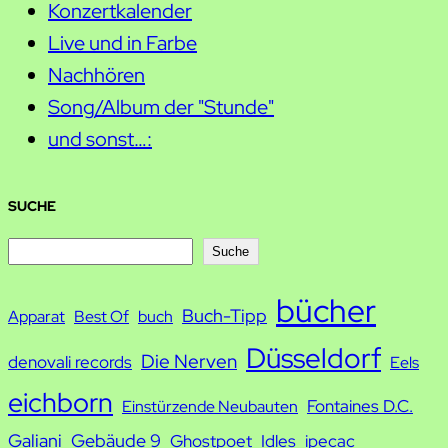
Konzertkalender
Live und in Farbe
Nachhören
Song/Album der "Stunde"
und sonst…:
SUCHE
S
Suche
u
bücher
Buch-Tipp
c
Apparat
Best Of
buch
h
Düsseldorf
Die Nerven
denovali records
Eels
e
eichborn
Fontaines D.C.
Einstürzende Neubauten
Galiani
Gebäude 9
Ghostpoet
Idles
ipecac