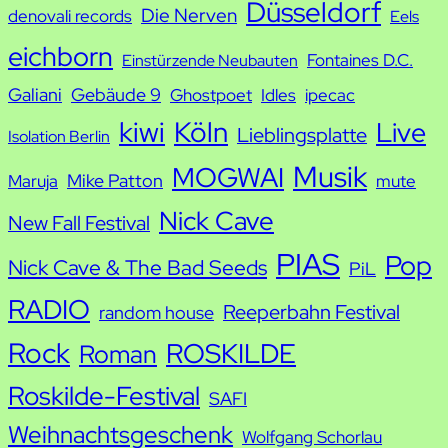
h
Düsseldorf
Die Nerven
denovali records
Eels
e
eichborn
Fontaines D.C.
Einstürzende Neubauten
Galiani
Gebäude 9
Ghostpoet
Idles
ipecac
kiwi
Köln
Live
Lieblingsplatte
Isolation Berlin
Musik
MOGWAI
Mike Patton
Maruja
mute
Nick Cave
New Fall Festival
PIAS
Pop
Nick Cave & The Bad Seeds
PiL
RADIO
Reeperbahn Festival
random house
Rock
ROSKILDE
Roman
Roskilde-Festival
SAFI
Weihnachtsgeschenk
Wolfgang Schorlau