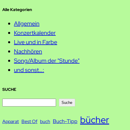
Alle Kategorien
Allgemein
Konzertkalender
Live und in Farbe
Nachhören
Song/Album der "Stunde"
und sonst…:
SUCHE
S
Suche
u
bücher
Buch-Tipp
c
Apparat
Best Of
buch