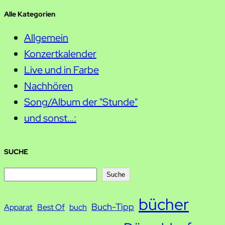
Alle Kategorien
Allgemein
Konzertkalender
Live und in Farbe
Nachhören
Song/Album der "Stunde"
und sonst…:
SUCHE
S
Suche
u
bücher
Buch-Tipp
c
Apparat
Best Of
buch
h