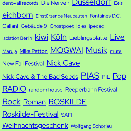
Düsseldorf
Die Nerven
denovali records
Eels
e
eichborn
Fontaines D.C.
Einstürzende Neubauten
Galiani
Gebäude 9
Ghostpoet
Idles
ipecac
kiwi
Köln
Live
Lieblingsplatte
Isolation Berlin
Musik
MOGWAI
Mike Patton
Maruja
mute
Nick Cave
New Fall Festival
PIAS
Pop
Nick Cave & The Bad Seeds
PiL
RADIO
Reeperbahn Festival
random house
Rock
ROSKILDE
Roman
Roskilde-Festival
SAFI
Weihnachtsgeschenk
Wolfgang Schorlau