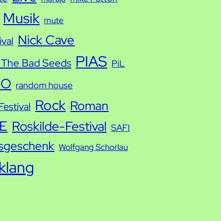
Musik
mute
Nick Cave
ival
PIAS
 The Bad Seeds
PiL
IO
random house
Rock
Roman
estival
E
Roskilde-Festival
SAFI
sgeschenk
Wolfgang Schorlau
tklang