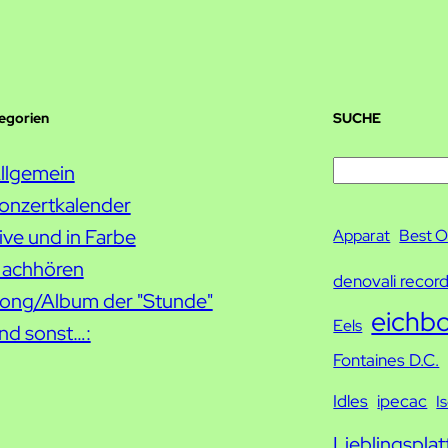
tegorien
SUCHE
S
llgemein
u
onzertkalender
c
ive und in Farbe
Apparat
Best O
h
achhören
denovali recor
e
ong/Album der "Stunde"
eichb
Eels
nd sonst…:
Fontaines D.C.
Idles
ipecac
I
Lieblingsplat