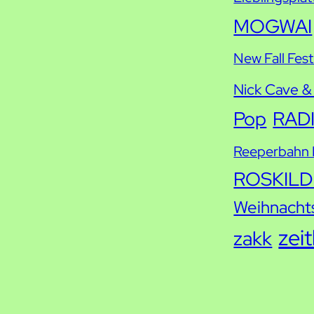
MOGWAI
New Fall Fest
Nick Cave &
Pop
RAD
Reeperbahn F
ROSKILD
Weihnacht
zei
zakk