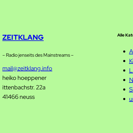
Alle Ka
ZEITKLANG
A
– Radio jenseits des Mainstreams –
K
mail@zeitklang.info
L
heiko hoeppener
N
ittenbachstr. 22a
S
41466 neuss
u