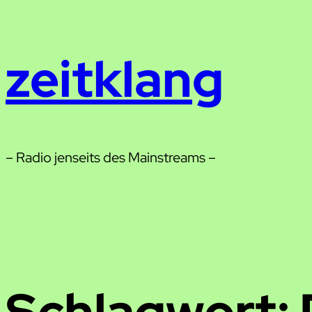
Zum
Inhalt
zeitklang
springen
– Radio jenseits des Mainstreams –
Schlagwort: