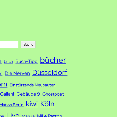
Suche
bücher
Buch-Tipp
f
buch
Düsseldorf
Die Nerven
ds
orn
Einstürzende Neubauten
Galiani
Gebäude 9
Ghostpoet
kiwi
Köln
solation Berlin
Live
te
Mike Patton
Maruja