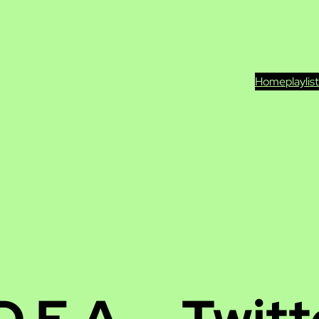
Home
playlis
D.E.A. – Twitt