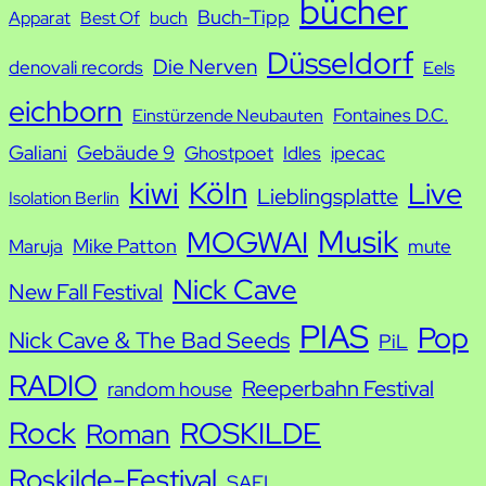
bücher
Buch-Tipp
c
Apparat
Best Of
buch
h
Düsseldorf
Die Nerven
denovali records
Eels
e
eichborn
Fontaines D.C.
Einstürzende Neubauten
Galiani
Gebäude 9
Ghostpoet
Idles
ipecac
kiwi
Köln
Live
Lieblingsplatte
Isolation Berlin
Musik
MOGWAI
Mike Patton
Maruja
mute
Nick Cave
New Fall Festival
PIAS
Pop
Nick Cave & The Bad Seeds
PiL
RADIO
Reeperbahn Festival
random house
Rock
ROSKILDE
Roman
Roskilde-Festival
SAFI