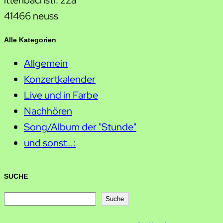
ittenbachstr. 22a
41466 neuss
Alle Kategorien
Allgemein
Konzertkalender
Live und in Farbe
Nachhören
Song/Album der "Stunde"
und sonst…:
SUCHE
S
Suche
u