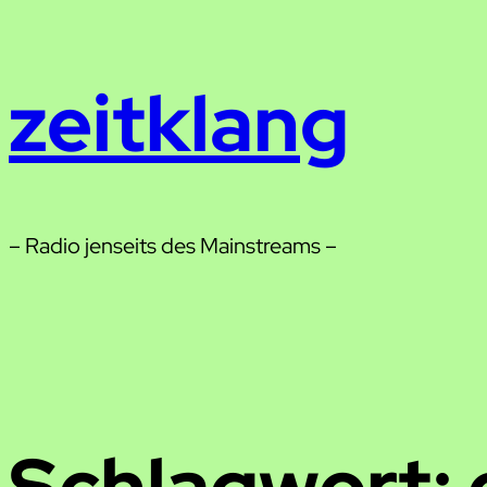
Zum
Inhalt
zeitklang
springen
– Radio jenseits des Mainstreams –
Schlagwort: