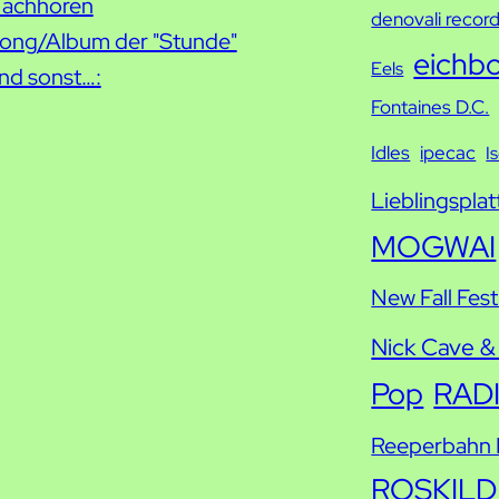
h
achhören
denovali recor
e
ong/Album der "Stunde"
eichb
Eels
nd sonst…:
Fontaines D.C.
Idles
ipecac
I
Lieblingsplat
MOGWAI
New Fall Fest
Nick Cave &
Pop
RAD
Reeperbahn F
ROSKILD