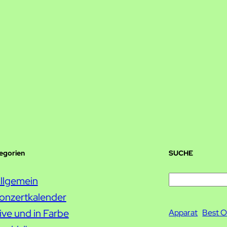
tegorien
SUCHE
S
llgemein
u
onzertkalender
c
ive und in Farbe
Apparat
Best O