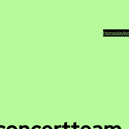
Home
playlis
concertteam