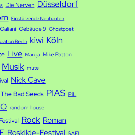
Düsseldorf
Die Nerven
ds
orn
Einstürzende Neubauten
Galiani
Gebäude 9
Ghostpoet
kiwi
Köln
solation Berlin
Live
te
Mike Patton
Maruja
Musik
mute
Nick Cave
ival
PIAS
 The Bad Seeds
PiL
IO
random house
Rock
Roman
estival
E
Roskilde-Festival
SAFI