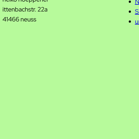
N
ittenbachstr. 22a
S
41466 neuss
u