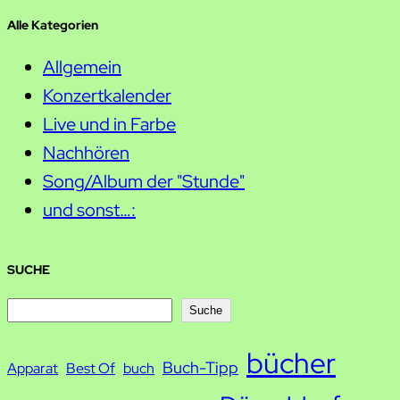
Alle Kategorien
Allgemein
Konzertkalender
Live und in Farbe
Nachhören
Song/Album der "Stunde"
und sonst…:
SUCHE
S
Suche
u
bücher
Buch-Tipp
c
Apparat
Best Of
buch
h