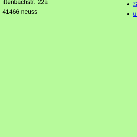
ittenbachstr. 22a
S
41466 neuss
u