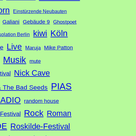
orn
Einstürzende Neubauten
Galiani
Gebäude 9
Ghostpoet
Köln
kiwi
solation Berlin
Live
te
Mike Patton
Maruja
Musik
mute
Nick Cave
tival
PIAS
& The Bad Seeds
ADIO
random house
Rock
Roman
Festival
DE
Roskilde-Festival