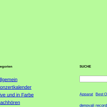
tegorien
SUCHE
S
llgemein
u
onzertkalender
c
ive und in Farbe
Apparat
Best O
h
achhören
denovali recor