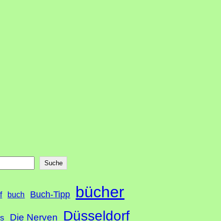
Suche
bücher
Buch-Tipp
f
buch
Düsseldorf
Die Nerven
ds