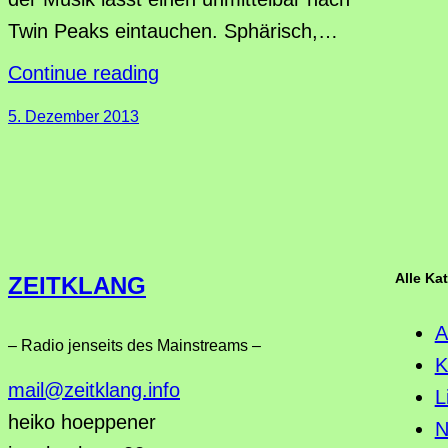
Twin Peaks eintauchen. Sphärisch,…
Continue reading
5. Dezember 2013
Alle Ka
ZEITKLANG
A
– Radio jenseits des Mainstreams –
K
mail@zeitklang.info
L
heiko hoeppener
N