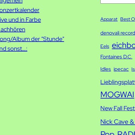
llgemein
S
onzertkalender
u
ive und in Farbe
c
Apparat
Best O
achhören
h
denovali recor
ong/Album der "Stunde"
e
eichb
Eels
nd sonst…:
Fontaines D.C.
Idles
ipecac
I
Lieblingsplat
MOGWAI
New Fall Fest
Nick Cave &
Pop
RAD