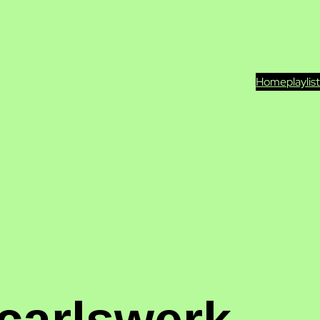
Home
playlis