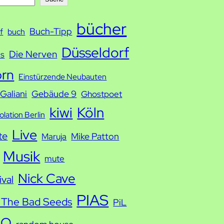
bücher
Buch-Tipp
f
buch
Düsseldorf
Die Nerven
ds
orn
Einstürzende Neubauten
Galiani
Gebäude 9
Ghostpoet
kiwi
Köln
solation Berlin
Live
te
Mike Patton
Maruja
Musik
mute
Nick Cave
ival
PIAS
 The Bad Seeds
PiL
IO