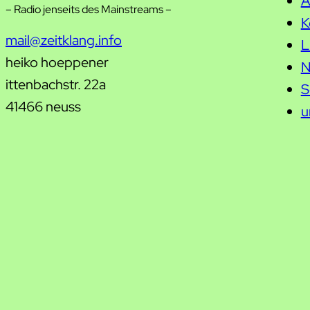
A
– Radio jenseits des Mainstreams –
K
mail@zeitklang.info
L
heiko hoeppener
N
ittenbachstr. 22a
S
41466 neuss
u