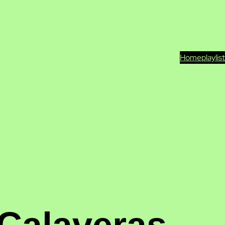
Home
playlis