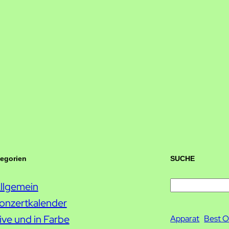
tegorien
SUCHE
llgemein
S
onzertkalender
u
ive und in Farbe
c
Apparat
Best O