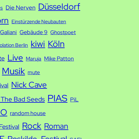
Düsseldorf
Die Nerven
ds
orn
Einstürzende Neubauten
Galiani
Gebäude 9
Ghostpoet
kiwi
Köln
solation Berlin
Live
te
Mike Patton
Maruja
Musik
mute
Nick Cave
ival
PIAS
 The Bad Seeds
PiL
IO
random house
Rock
Roman
estival
E
Roskilde-Festival