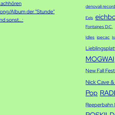
achhören
h
denovali recor
ong/Album der "Stunde"
e
eichb
Eels
nd sonst…:
Fontaines D.C.
Idles
ipecac
I
Lieblingsplat
MOGWAI
New Fall Fest
Nick Cave &
Pop
RAD
Reeperbahn F
ROSKILD