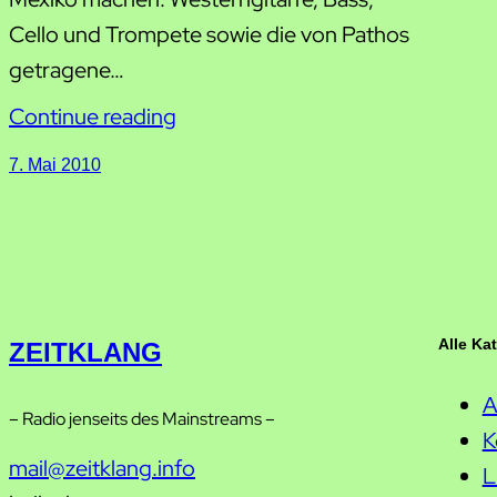
Cello und Trompete sowie die von Pathos
getragene…
Continue reading
7. Mai 2010
Alle Ka
ZEITKLANG
A
– Radio jenseits des Mainstreams –
K
mail@zeitklang.info
L