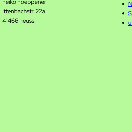
heiko hoeppener
N
ittenbachstr. 22a
S
41466 neuss
u