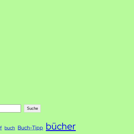
Suche
bücher
Buch-Tipp
f
buch