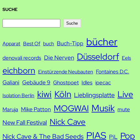
SUCHE
S
Suche
u
bücher
Buch-Tipp
c
Apparat
Best Of
buch
h
Düsseldorf
Die Nerven
denovali records
Eels
e
eichborn
Fontaines D.C.
Einstürzende Neubauten
Galiani
Gebäude 9
Ghostpoet
Idles
ipecac
kiwi
Köln
Live
Lieblingsplatte
Isolation Berlin
Musik
MOGWAI
Mike Patton
Maruja
mute
Nick Cave
New Fall Festival
PIAS
Pop
Nick Cave & The Bad Seeds
PiL