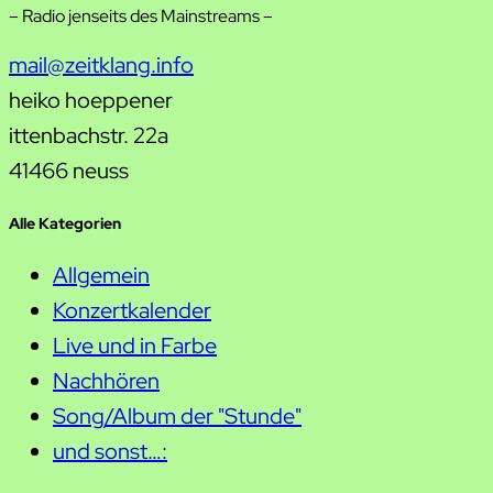
– Radio jenseits des Mainstreams –
mail@zeitklang.info
heiko hoeppener
ittenbachstr. 22a
41466 neuss
Alle Kategorien
Allgemein
Konzertkalender
Live und in Farbe
Nachhören
Song/Album der "Stunde"
und sonst…: