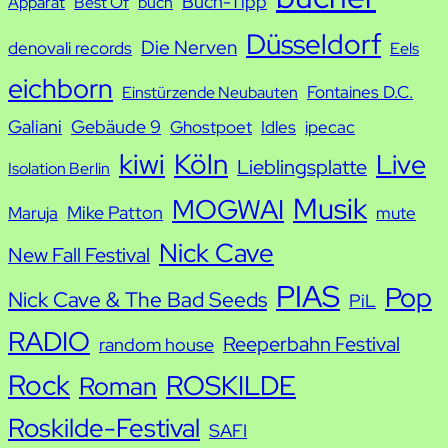
Buch-Tipp
c
Apparat
Best Of
buch
h
Düsseldorf
Die Nerven
denovali records
Eels
e
eichborn
Fontaines D.C.
Einstürzende Neubauten
Galiani
Gebäude 9
Ghostpoet
Idles
ipecac
kiwi
Köln
Live
Lieblingsplatte
Isolation Berlin
Musik
MOGWAI
Mike Patton
Maruja
mute
Nick Cave
New Fall Festival
PIAS
Pop
Nick Cave & The Bad Seeds
PiL
RADIO
Reeperbahn Festival
random house
Rock
ROSKILDE
Roman
Roskilde-Festival
SAFI