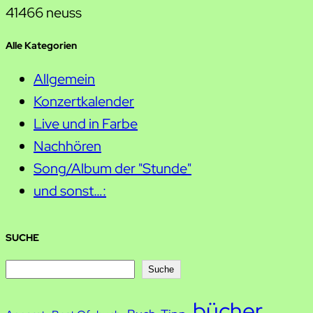
41466 neuss
Alle Kategorien
Allgemein
Konzertkalender
Live und in Farbe
Nachhören
Song/Album der "Stunde"
und sonst…:
SUCHE
S
Suche
u
bücher