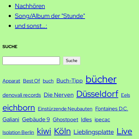
Nachhören
Song/Album der "Stunde"
und sonst…:
SUCHE
S
Suche
u
bücher
Buch-Tipp
c
Apparat
Best Of
buch
h
Düsseldorf
Die Nerven
denovali records
Eels
e
eichborn
Fontaines D.C.
Einstürzende Neubauten
Galiani
Gebäude 9
Ghostpoet
Idles
ipecac
kiwi
Köln
Live
Lieblingsplatte
Isolation Berlin