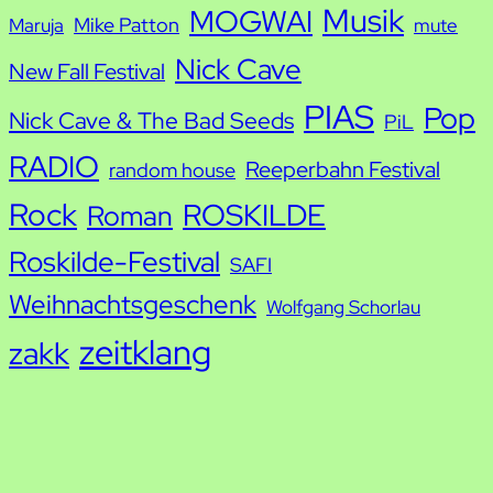
Musik
MOGWAI
Mike Patton
Maruja
mute
Nick Cave
New Fall Festival
PIAS
Pop
Nick Cave & The Bad Seeds
PiL
RADIO
Reeperbahn Festival
random house
Rock
ROSKILDE
Roman
Roskilde-Festival
SAFI
Weihnachtsgeschenk
Wolfgang Schorlau
zeitklang
zakk