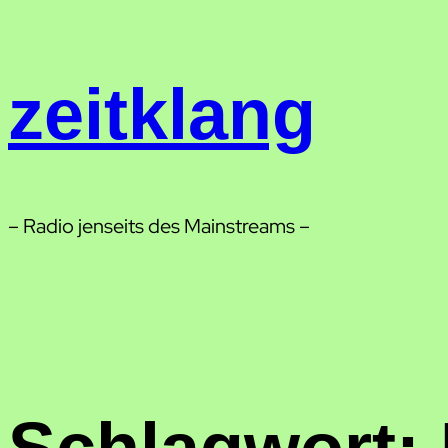
Zum
Inhalt
springen
zeitklang
– Radio jenseits des Mainstreams –