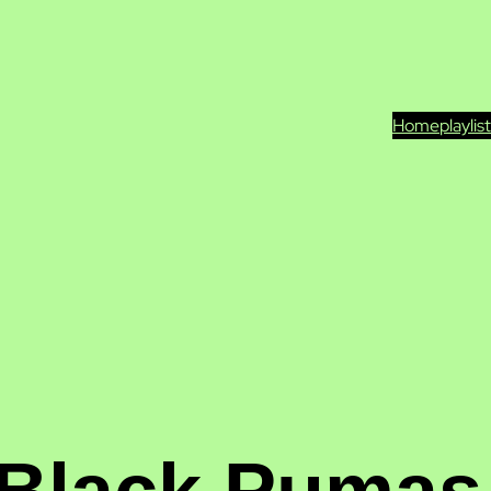
Home
playlis