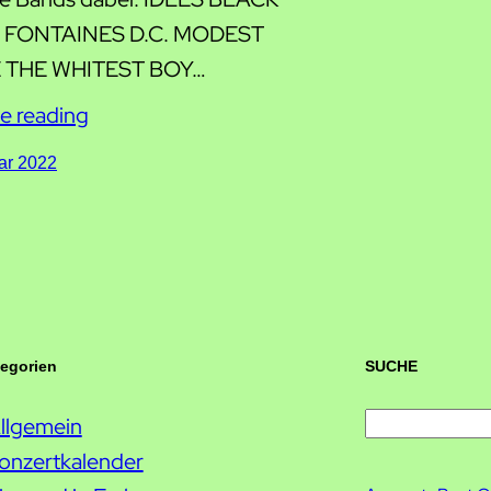
FONTAINES D.C. MODEST
 THE WHITEST BOY…
e reading
ar 2022
tegorien
SUCHE
llgemein
S
onzertkalender
u