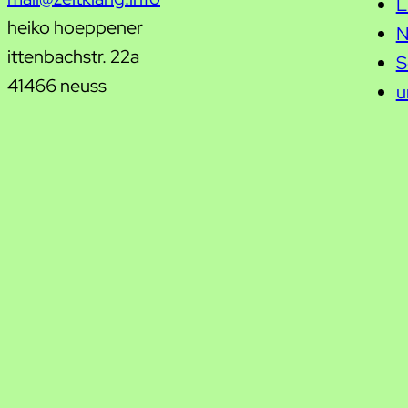
L
heiko hoeppener
N
ittenbachstr. 22a
S
41466 neuss
u