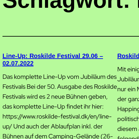
Schlagwort:
Line-Up: Roskilde Festival 29.06 –
Roskild
02.07.2022
Mit ein
Das komplette Line-Up vom Jubiläum des
Jubiläum
Festivals Bei der 50. Ausgabe des Roskilde
nur ein 
Festivals wird es 2 neue Bühnen geben,
der gan
das komplette Line-Up findet ihr hier:
Happing 
https://www.roskilde-festival.dk/en/line-
politis
up/ Und auch der Ablaufplan inkl. der
diesem 
Bühnen auf dem Camping-Gelände (26-
folgend