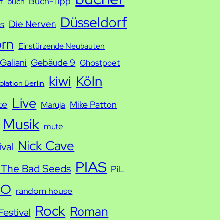
Buch-Tipp
f
buch
Düsseldorf
Die Nerven
ds
orn
Einstürzende Neubauten
Galiani
Gebäude 9
Ghostpoet
kiwi
Köln
solation Berlin
Live
te
Mike Patton
Maruja
Musik
mute
Nick Cave
ival
PIAS
 The Bad Seeds
PiL
IO
random house
Rock
Roman
estival