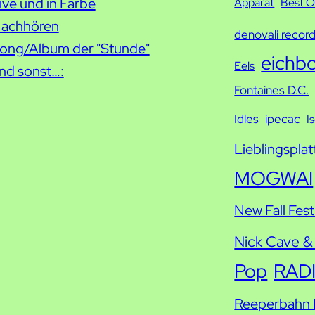
ive und in Farbe
c
Apparat
Best O
achhören
h
denovali recor
ong/Album der "Stunde"
e
eichb
Eels
nd sonst…:
Fontaines D.C.
Idles
ipecac
I
Lieblingsplat
MOGWAI
New Fall Fest
Nick Cave &
Pop
RAD
Reeperbahn F