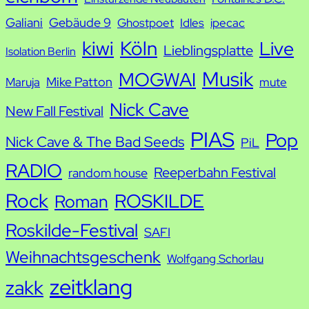
Galiani
Gebäude 9
Ghostpoet
Idles
ipecac
kiwi
Köln
Live
Lieblingsplatte
Isolation Berlin
Musik
MOGWAI
Mike Patton
Maruja
mute
Nick Cave
New Fall Festival
PIAS
Pop
Nick Cave & The Bad Seeds
PiL
RADIO
Reeperbahn Festival
random house
Rock
ROSKILDE
Roman
Roskilde-Festival
SAFI
Weihnachtsgeschenk
Wolfgang Schorlau
zeitklang
zakk