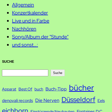
Allgemein
Konzertkalender
Live und in Farbe
Nachhören
Song/Album der "Stunde"
und sonst…:
SUCHE
S
Suche
u
bücher
Buch-Tipp
c
Apparat
Best Of
buch
h
Düsseldorf
Die Nerven
denovali records
Eels
e
eichborn
Fontaines D.C.
Einstürzende Neubauten