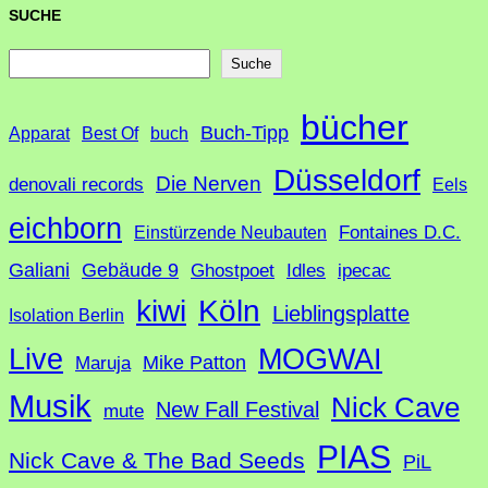
SUCHE
S
Suche
u
bücher
Buch-Tipp
c
Apparat
Best Of
buch
h
Düsseldorf
Die Nerven
denovali records
Eels
e
eichborn
Fontaines D.C.
Einstürzende Neubauten
Galiani
Gebäude 9
Ghostpoet
Idles
ipecac
Köln
kiwi
Lieblingsplatte
Isolation Berlin
Live
MOGWAI
Mike Patton
Maruja
Musik
Nick Cave
New Fall Festival
mute
PIAS
Nick Cave & The Bad Seeds
PiL