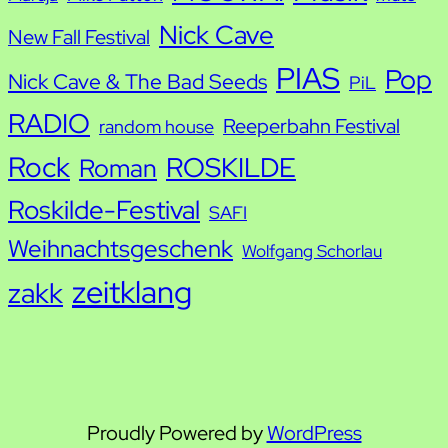
Nick Cave
New Fall Festival
PIAS
Pop
Nick Cave & The Bad Seeds
PiL
RADIO
Reeperbahn Festival
random house
Rock
ROSKILDE
Roman
Roskilde-Festival
SAFI
Weihnachtsgeschenk
Wolfgang Schorlau
zeitklang
zakk
Proudly Powered by
WordPress