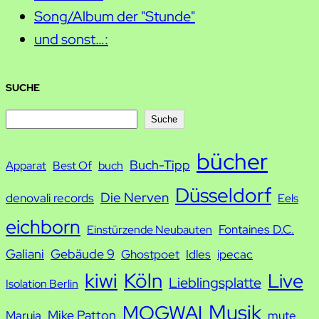
Song/Album der "Stunde"
und sonst…:
SUCHE
S
Suche
u
bücher
Buch-Tipp
c
Apparat
Best Of
buch
h
Düsseldorf
Die Nerven
denovali records
Eels
e
eichborn
Fontaines D.C.
Einstürzende Neubauten
Galiani
Gebäude 9
Ghostpoet
Idles
ipecac
kiwi
Köln
Live
Lieblingsplatte
Isolation Berlin
Musik
MOGWAI
Mike Patton
Maruja
mute