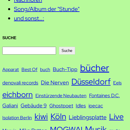
Song/Album der "Stunde"
und sonst…:
SUCHE
S
Suche
u
bücher
Buch-Tipp
c
Apparat
Best Of
buch
h
Düsseldorf
Die Nerven
denovali records
Eels
e
eichborn
Fontaines D.C.
Einstürzende Neubauten
Galiani
Gebäude 9
Ghostpoet
Idles
ipecac
kiwi
Köln
Live
Lieblingsplatte
Isolation Berlin
Musik
MOGWAI