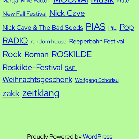
Mike Patton
Maruja
mute
Nick Cave
New Fall Festival
PIAS
Pop
Nick Cave & The Bad Seeds
PiL
RADIO
Reeperbahn Festival
random house
Rock
ROSKILDE
Roman
Roskilde-Festival
SAFI
Weihnachtsgeschenk
Wolfgang Schorlau
zeitklang
zakk
Proudly Powered by
WordPress