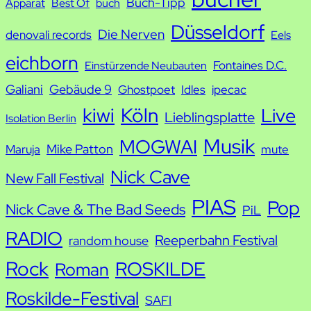
Buch-Tipp
c
Apparat
Best Of
buch
h
Düsseldorf
Die Nerven
denovali records
Eels
e
eichborn
Fontaines D.C.
Einstürzende Neubauten
Galiani
Gebäude 9
Ghostpoet
Idles
ipecac
kiwi
Köln
Live
Lieblingsplatte
Isolation Berlin
Musik
MOGWAI
Mike Patton
Maruja
mute
Nick Cave
New Fall Festival
PIAS
Pop
Nick Cave & The Bad Seeds
PiL
RADIO
Reeperbahn Festival
random house
Rock
ROSKILDE
Roman
Roskilde-Festival
SAFI