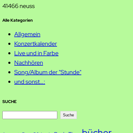
41466 neuss
Alle Kategorien
Allgemein
Konzertkalender
Live und in Farbe
Nachhören
Song/Album der "Stunde"
und sonst…:
SUCHE
S
Suche
u
bücher