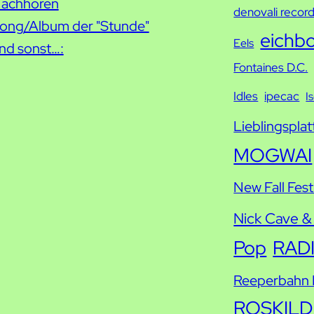
h
achhören
denovali recor
e
ong/Album der "Stunde"
eichb
Eels
nd sonst…:
Fontaines D.C.
Idles
ipecac
I
Lieblingsplat
MOGWAI
New Fall Fest
Nick Cave &
Pop
RAD
Reeperbahn F
ROSKILD