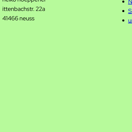
N
ittenbachstr. 22a
S
41466 neuss
u