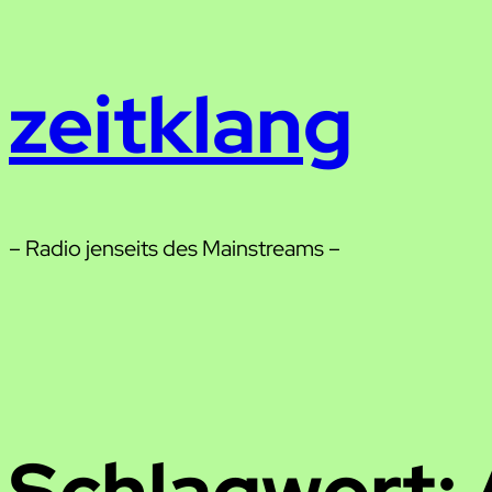
Zum
Inhalt
zeitklang
springen
– Radio jenseits des Mainstreams –
Schlagwort: