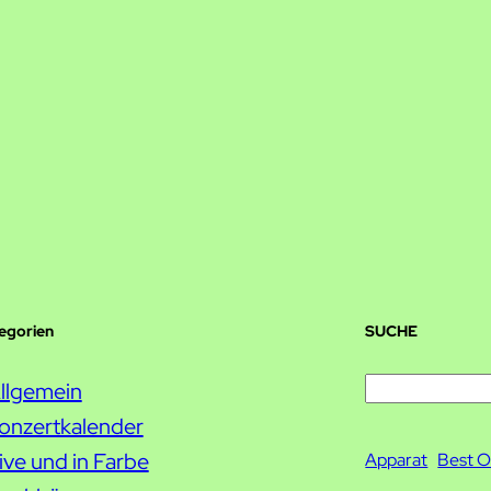
tegorien
SUCHE
S
llgemein
u
onzertkalender
c
ive und in Farbe
Apparat
Best O