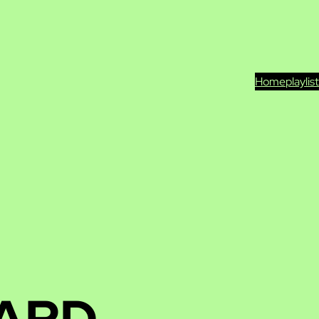
Home
playlis
ARD