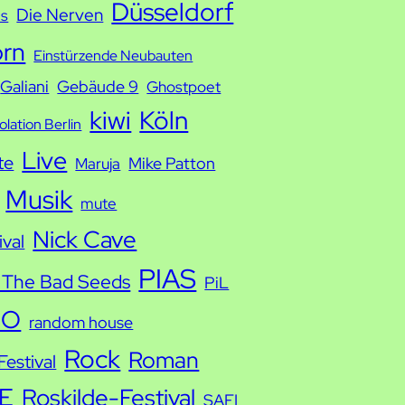
Düsseldorf
Die Nerven
ds
orn
Einstürzende Neubauten
Galiani
Gebäude 9
Ghostpoet
kiwi
Köln
solation Berlin
Live
te
Mike Patton
Maruja
Musik
mute
Nick Cave
ival
PIAS
 The Bad Seeds
PiL
IO
random house
Rock
Roman
estival
E
Roskilde-Festival
SAFI