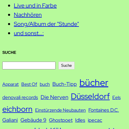
Live und in Farbe
Nachhören
Song/Album der "Stunde"
und sonst…:
SUCHE
S
Suche
u
bücher
Buch-Tipp
c
Apparat
Best Of
buch
h
Düsseldorf
Die Nerven
denovali records
Eels
e
eichborn
Fontaines D.C.
Einstürzende Neubauten
Galiani
Gebäude 9
Ghostpoet
Idles
ipecac