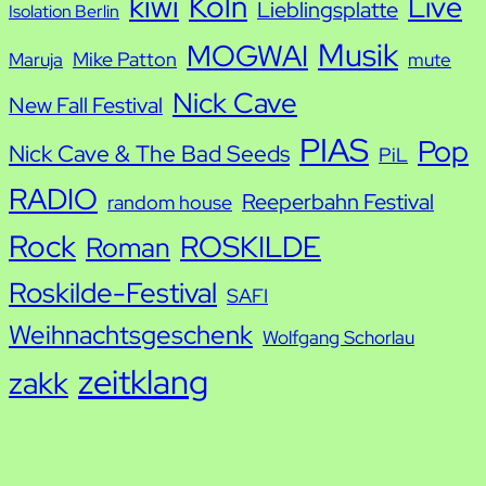
kiwi
Köln
Live
Lieblingsplatte
Isolation Berlin
Musik
MOGWAI
Mike Patton
Maruja
mute
Nick Cave
New Fall Festival
PIAS
Pop
Nick Cave & The Bad Seeds
PiL
RADIO
Reeperbahn Festival
random house
Rock
ROSKILDE
Roman
Roskilde-Festival
SAFI
Weihnachtsgeschenk
Wolfgang Schorlau
zeitklang
zakk