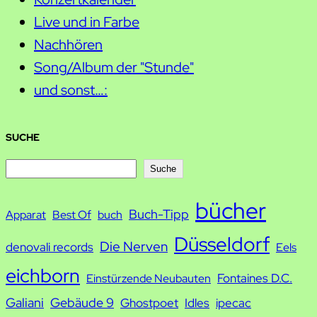
Live und in Farbe
Nachhören
Song/Album der "Stunde"
und sonst…:
SUCHE
S
Suche
u
bücher
Buch-Tipp
c
Apparat
Best Of
buch
h
Düsseldorf
Die Nerven
denovali records
Eels
e
eichborn
Fontaines D.C.
Einstürzende Neubauten
Galiani
Gebäude 9
Ghostpoet
Idles
ipecac