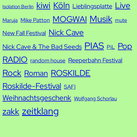
kiwi
Köln
Live
Lieblingsplatte
Isolation Berlin
Musik
MOGWAI
Mike Patton
Maruja
mute
Nick Cave
New Fall Festival
PIAS
Pop
Nick Cave & The Bad Seeds
PiL
RADIO
Reeperbahn Festival
random house
Rock
ROSKILDE
Roman
Roskilde-Festival
SAFI
Weihnachtsgeschenk
Wolfgang Schorlau
zeitklang
zakk